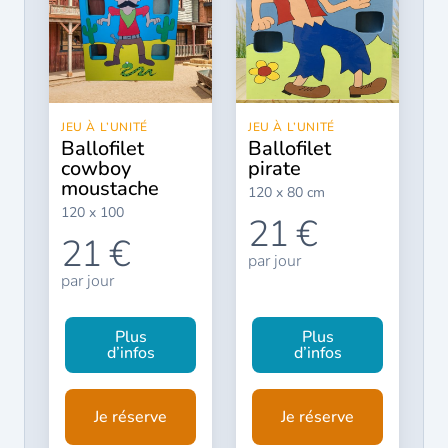
JEU À L’UNITÉ
JEU À L’UNITÉ
ballofilet
ballofilet
cowboy
pirate
moustache
120 x 80 cm
120 x 100
21 €
21 €
par jour
par jour
Plus
Plus
d’infos
d’infos
Je réserve
Je réserve