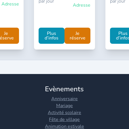
par jour
par jour
Adresse
Adresse
Je
Plus
Je
Plus
réserve
d’infos
réserve
d’info
Evènements
Anniversaire
Mariage
Activité scolaire
Fête de village
Animation estivale