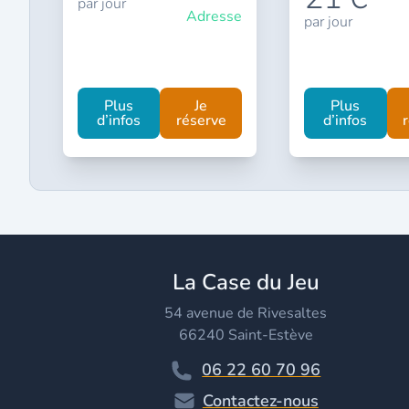
par jour
Adresse
par jour
Plus
Je
Plus
d’infos
réserve
d’infos
La Case du Jeu
54 avenue de Rivesaltes
66240 Saint-Estève
06 22 60 70 96
Contactez-nous