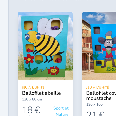
JEU À L’UNITÉ
JEU À L’UNITÉ
ballofilet abeille
ballofilet cowboy
moustache
120 x 80 cm
120 x 100
18 €
Sport et
21 €
Nature