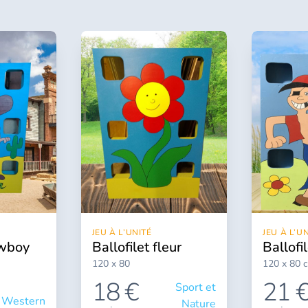
JEU À L’UNITÉ
JEU À L’U
ballofilet fleur
ballof
120 x 80
120 x 80 
18 €
21 
Sport et
Western
Nature