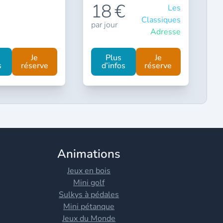
18 €
Les
Classiques
par jour
Adresse
Je
Plus
Je
s
réserve
d’infos
réserve
Animations
Jeux en bois
Mini golf
Sulkys à pédales
Mini pétanque
Jeux du Monde