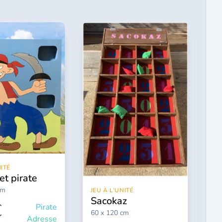
NITÉ
ilet pirate
cm
JEU À L’UNITÉ
sacokaz
€
Pirate
60 x 120 cm
Adresse