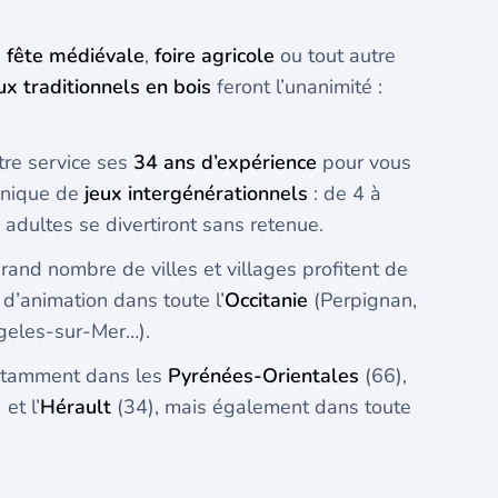
,
fête médiévale
,
foire agricole
ou tout autre
ux traditionnels en bois
feront l’unanimité :
tre service ses
34 ans d’expérience
pour vous
unique de
jeux intergénérationnels
: de 4 à
dultes se divertiront sans retenue.
and nombre de villes et villages profitent de
 d’animation dans toute l’
Occitanie
(Perpignan,
rgeles-sur-Mer…).
otamment dans les
Pyrénées-Orientales
(66),
et l’
Hérault
(34), mais également dans toute