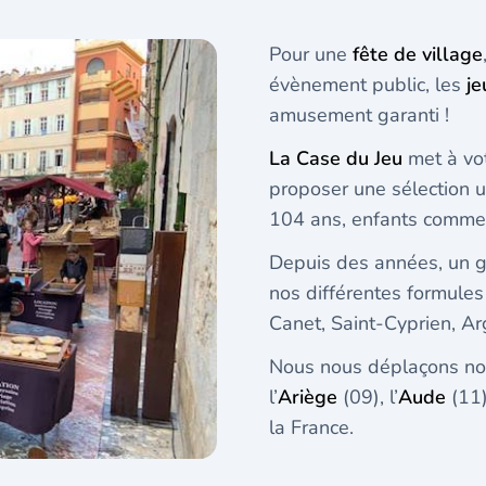
Pour une
fête de village
évènement public, les
je
amusement garanti !
La Case du Jeu
met à vo
proposer une sélection 
104 ans, enfants comme a
Depuis des années, un gr
nos différentes formules
Canet, Saint-Cyprien, A
Nous nous déplaçons n
l’
Ariège
(09), l’
Aude
(11) 
la France.