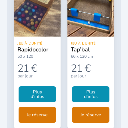
JEU À L’UNITÉ
JEU À L’UNITÉ
rapidocolor
tap’bal
50 x 120
66 x 120 cm
21 €
21 €
par jour
par jour
Plus
Plus
d’infos
d’infos
Je réserve
Je réserve