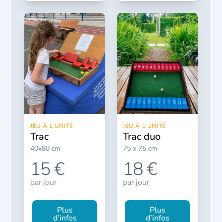
JEU À L’UNITÉ
JEU À L’UNITÉ
trac
trac duo
40x80 cm
75 x 75 cm
15 €
18 €
par jour
par jour
Plus
Plus
d’infos
d’infos