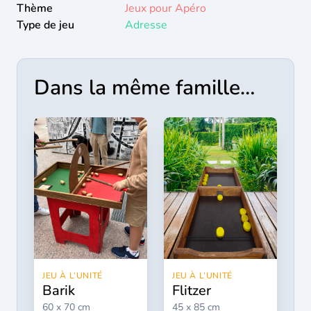
Thème
Jeux pour Apéro
Type de jeu
Adresse
Dans la même famille…
JEU À L’UNITÉ
JEU À L’UNITÉ
barik
flitzer
60 x 70 cm
45 x 85 cm