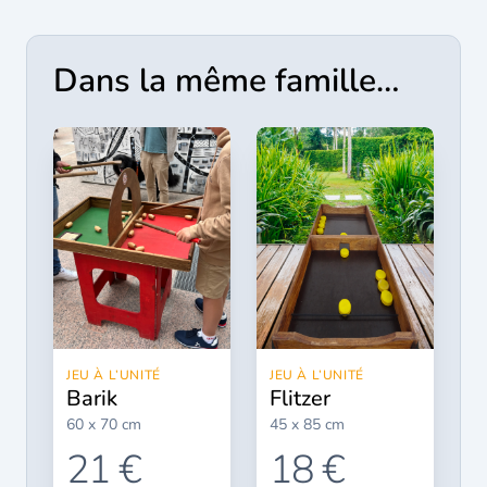
Dans la même famille…
JEU À L’UNITÉ
JEU À L’UNITÉ
barik
flitzer
60 x 70 cm
45 x 85 cm
21 €
18 €