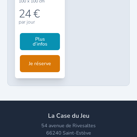
100 x 100 cm
24 €
par jour
Plus
d’infos
Je réserve
La Case du Jeu
54 avenue de Rivesaltes
66240 Saint-Estève