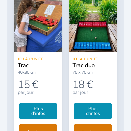
JEU À L’UNITÉ
JEU À L’UNITÉ
trac
trac duo
40x80 cm
75 x 75 cm
15 €
18 €
par jour
par jour
Plus
Plus
d’infos
d’infos