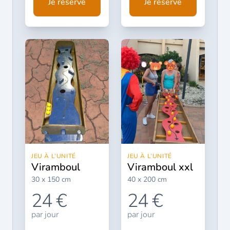
Je réserve
Je réserve
JEU À L’UNITÉ
JEU À L’UNITÉ
viramboul
viramboul xxl
30 x 150 cm
40 x 200 cm
24 €
24 €
par jour
par jour