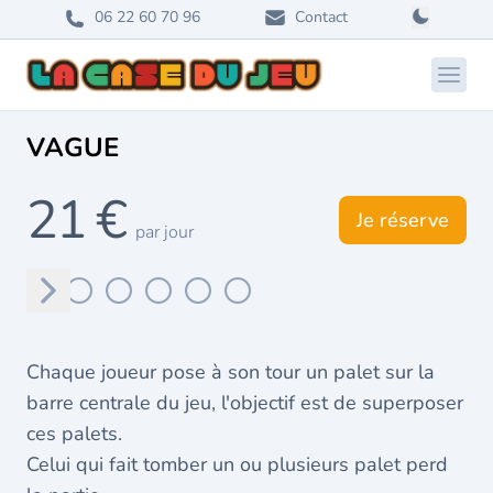
06 22 60 70 96
Contact
Ouvri
VAGUE
21 €
Je réserve
par jour
Suivant
Chaque joueur pose à son tour un palet sur la
barre centrale du jeu, l'objectif est de superposer
ces palets.
Celui qui fait tomber un ou plusieurs palet perd