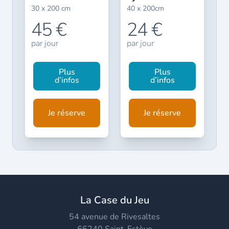
30 x 200 cm
40 x 200cm
45 €
24 €
par jour
par jour
Plus
Plus
d’infos
d’infos
Je réserve
Je réserve
La Case du Jeu
54 avenue de Rivesaltes
66240 Saint-Estève