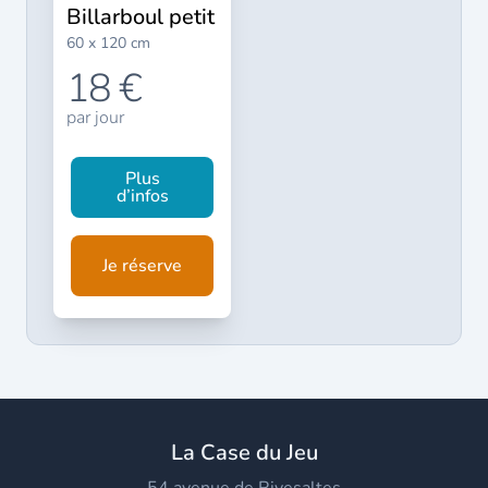
billarboul petit
60 x 120 cm
18 €
par jour
Plus
d’infos
Je réserve
La Case du Jeu
54 avenue de Rivesaltes