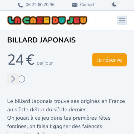
06 22 60 70 96
Contact
Ouvri
BILLARD JAPONAIS
24 €
Je réserve
par jour
Suivant
Le billard Japonais trouve ses origines en France
au siècle début du siècle dernier.
On jouait à ce jeu dans les premières fêtes
foraines, on faisait gagner des faïences