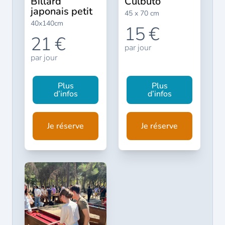
billard
culbuto
japonais petit
45 x 70 cm
40x140cm
15 €
21 €
par jour
par jour
Plus
Plus
d’infos
d’infos
Je réserve
Je réserve