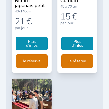
billard
culbuto
japonais petit
45 x 70 cm
40x140cm
15 €
21 €
par jour
par jour
Plus
Plus
d’infos
d’infos
Je réserve
Je réserve