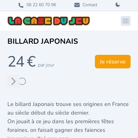
06 22 60 70 96
Contact
Ouvri
BILLARD JAPONAIS
24 €
Je réserve
par jour
Suivant
Le billard Japonais trouve ses origines en France
au siècle début du siècle dernier.
On jouait à ce jeu dans les premières fêtes
foraines, on faisait gagner des faïences