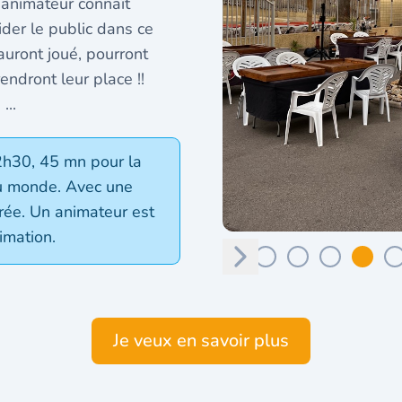
’animateur connaît
uider le public dans ce
uront joué, pourront
ndront leur place !!
...
2h30, 45 mn pour la
du monde. Avec une
rée. Un animateur est
imation.
Suivant
Suivant
Je veux en savoir plus